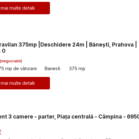
 mai multe detalii
ravilan 375mp |Deschidere 24m | Bănești, Prahova |
 0
(negociabil)
75 mp de vânzare
Banesti
375 mp
 mai multe detalii
t 3 camere - parter, Piața centrală - Câmpina - 695
€