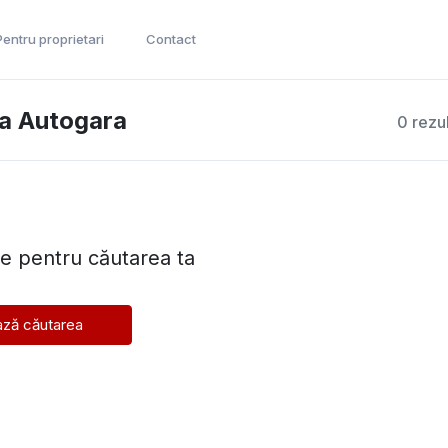
Pentru proprietari
Contact
na Autogara
0 rezu
te pentru căutarea ta
ză căutarea