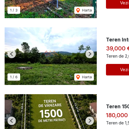
Vezi
1
/
3
Harta
Teren Int
39,000 
Teren de 2
Previous
Next
Vezi
1
/
6
Harta
Teren 150
180,000
Teren de 1
Previous
Next