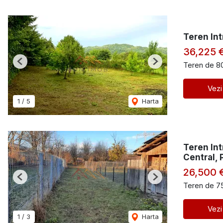
Teren Int
36,225 
Teren de 8
Previous
Next
Vezi
1
/
5
Harta
Teren Int
Central, 
26,500 
Previous
Next
Teren de 7
Vezi
1
/
3
Harta