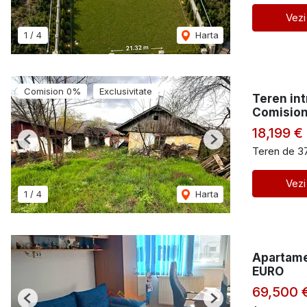
Vezi
1
/
4
Harta
Comision 0%
Exclusivitate
Teren int
Comision
18,199 €
Previous
Next
Teren de 3
Vezi
1
/
4
Harta
Apartamen
EURO
69,500 
Previous
Next