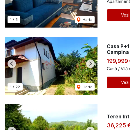
Apartament
Vezi
1
/
5
Harta
Casa P+1,
Campina
199,999
Previous
Next
Casă / Vilă
Vezi
1
/
22
Harta
Teren Int
36,225 