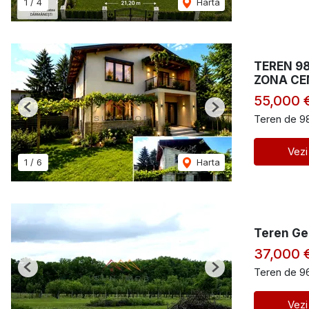
1
/
4
Harta
TEREN 98
ZONA CE
55,000 
Previous
Next
Teren de 9
Vezi
1
/
6
Harta
Teren Gen
37,000 
Teren de 9
Previous
Next
Vezi