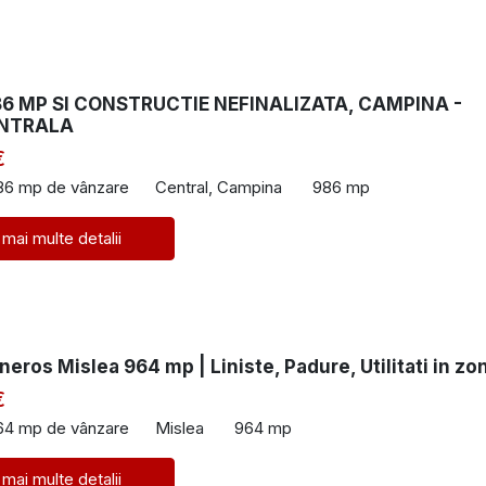
6 MP SI CONSTRUCTIE NEFINALIZATA, CAMPINA -
NTRALA
€
86 mp de vânzare
Central, Campina
986 mp
 mai multe detalii
eros Mislea 964 mp | Liniste, Padure, Utilitati in zo
€
64 mp de vânzare
Mislea
964 mp
 mai multe detalii