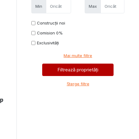
Min
Max
Construcții noi
Comision 0%
Exclusivități
Mai multe filtre
Șterge filtre
mp