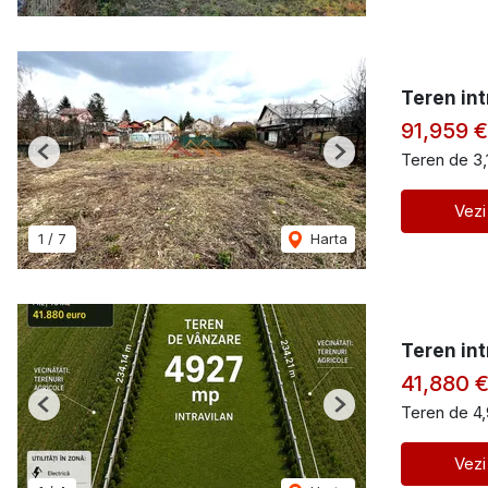
Teren int
91,959 €
Teren de 3,
Previous
Next
Vezi
1
/
7
Harta
Teren in
41,880 
Teren de 4
Previous
Next
Vezi