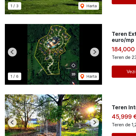
1
/
3
Harta
Teren Ext
euro/mp
184,000
Previous
Next
Teren de 2
Vezi
1
/
6
Harta
Teren Int
45,999 
Teren de 1,
Previous
Next