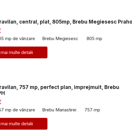
ravilan, central, plat, 805mp, Brebu Megiesesc Prah
€
05 mp de vânzare
Brebu Megiesesc
805 mp
 mai multe detalii
ravilan, 757 mp, perfect plan, imprejmuit, Brebu
PH
€
57 mp de vânzare
Brebu Manastirei
757 mp
 mai multe detalii