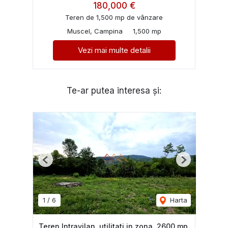
180,000 €
Teren de 1,500 mp de vânzare
Muscel, Campina
1,500 mp
Vezi mai multe detalii
Te-ar putea interesa și:
Previous
Next
1
/
6
Harta
Teren Intravilan, utilitati in zona, 2600 mp,