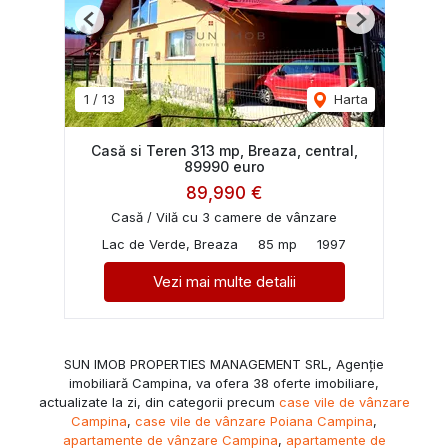
Previous
Next
1
/
13
Harta
Casă si Teren 313 mp, Breaza, central,
89990 euro
89,990 €
Casă / Vilă cu 3 camere de vânzare
Lac de Verde, Breaza
85 mp
1997
Vezi mai multe detalii
SUN IMOB PROPERTIES MANAGEMENT SRL, Agenție
imobiliară Campina, va ofera 38 oferte imobiliare,
actualizate la zi, din categorii precum
case vile de vânzare
Campina
,
case vile de vânzare Poiana Campina
,
apartamente de vânzare Campina
,
apartamente de