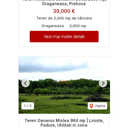
Draganeasa, Prahova
39,000 €
Teren de 2,600 mp de vânzare
Draganeasa
2,600 mp
Vezi mai multe detalii
Previous
Next
1
/
3
Harta
Teren Generos Mislea 964 mp | Liniste,
Padure, Utilitati in zona