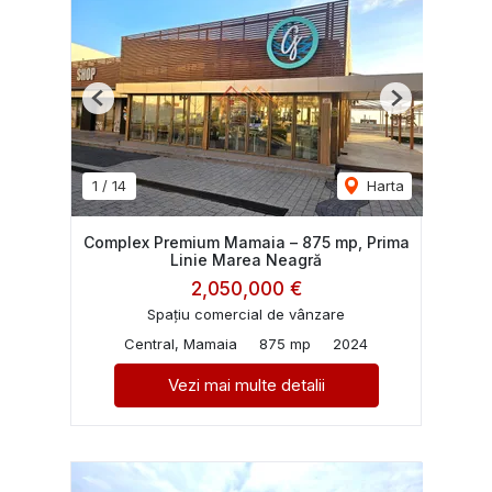
Previous
Next
1
/
14
Harta
Complex Premium Mamaia – 875 mp, Prima
Linie Marea Neagră
2,050,000 €
Spațiu comercial de vânzare
Central, Mamaia
875 mp
2024
Vezi mai multe detalii