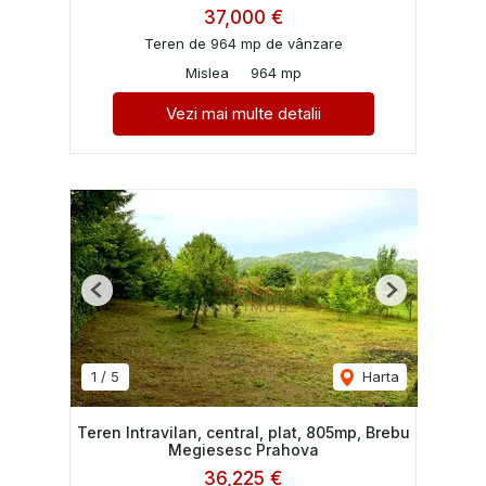
37,000 €
Teren de 964 mp de vânzare
Mislea
964 mp
Vezi mai multe detalii
Previous
Next
1
/
5
Harta
Teren Intravilan, central, plat, 805mp, Brebu
Megiesesc Prahova
36,225 €