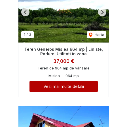
Previous
Next
1
/
3
Harta
Teren Generos Mislea 964 mp | Liniste,
Padure, Utilitati in zona
37,000 €
Teren de 964 mp de vânzare
Mislea
964 mp
Vezi mai multe detalii