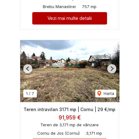
Brebu Manastirei
757 mp
Vezi mai multe detalii
Previous
Next
1
/
7
Harta
Teren intravilan 3171 mp | Cornu | 29 €/mp
91,959 €
Teren de 3,171 mp de vânzare
Cornu de Jos (Cornu)
3,171 mp