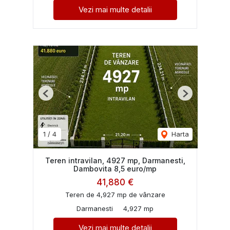
Vezi mai multe detalii
Previous
Next
1
/
4
Harta
Teren intravilan, 4927 mp, Darmanesti,
Dambovita 8,5 euro/mp
41,880 €
Teren de 4,927 mp de vânzare
Darmanesti
4,927 mp
Vezi mai multe detalii