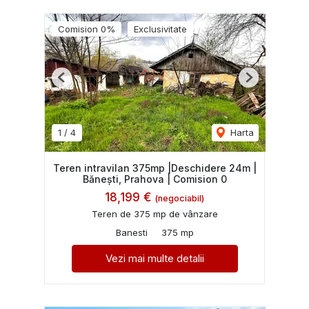
Comision 0%
Exclusivitate
Previous
Next
1
/
4
Harta
Teren intravilan 375mp |Deschidere 24m |
Bănești, Prahova | Comision 0
18,199 €
(negociabil)
Teren de 375 mp de vânzare
Banesti
375 mp
Vezi mai multe detalii