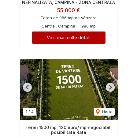
NEFINALIZATA, CAMPINA - ZONA CENTRALA
55,000 €
Teren de 986 mp de vânzare
Central, Campina
986 mp
Vezi mai multe detalii
Previous
Next
1
/
4
Harta
Teren 1500 mp, 120 euro/ mp negociabil,
posibilitate Rate