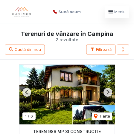
Sună acum
Meniu
Terenuri de vânzare în Campina
2 rezultate
Caută din nou
Filtrează
Previous
Next
1
/
6
Harta
TEREN 986 MP SI CONSTRUCTIE