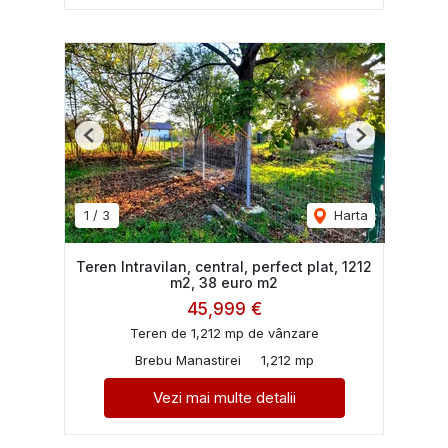
Previous
Next
1
/
3
Harta
Teren Intravilan, central, perfect plat, 1212
m2, 38 euro m2
45,999 €
Teren de 1,212 mp de vânzare
Brebu Manastirei
1,212 mp
Vezi mai multe detalii