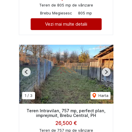
Teren de 805 mp de vânzare
Brebu Megiesesc
805 mp
Vezi mai multe detalii
Previous
Next
1
/
3
Harta
Teren Intravilan, 757 mp, perfect plan,
imprejmuit, Brebu Central, PH
26,500 €
Teren de 757 mp de vânzare