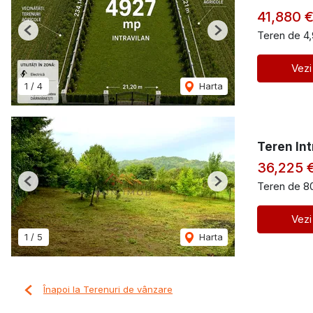
41,880 
Teren de 4
Previous
Next
Vezi
1
/
4
Harta
Teren Int
36,225 
Teren de 8
Previous
Next
Vezi
1
/
5
Harta
Înapoi la Terenuri de vânzare