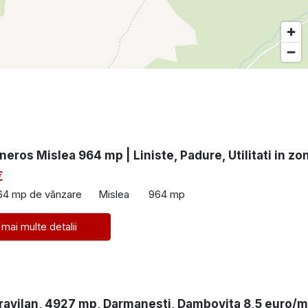
eros Mislea 964 mp | Liniste, Padure, Utilitati in zo
€
64 mp de vânzare
Mislea
964 mp
 mai multe detalii
travilan, 4927 mp, Darmanesti, Dambovita 8,5 euro/