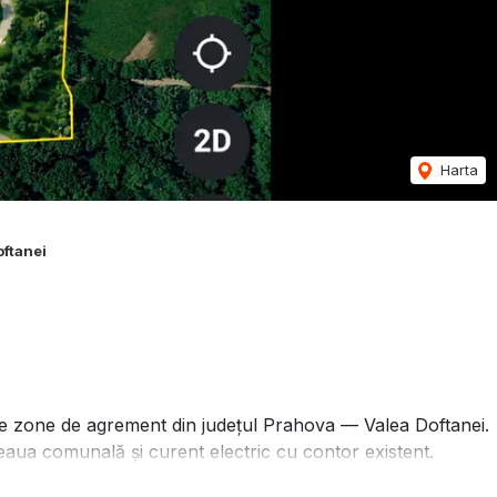
Harta
oftanei
ase zone de agrement din județul Prahova — Valea Doftanei.
țeaua comunală și curent electric cu contor existent.
 Valea Doftanei), apoi pe drum forestier de calitate până la