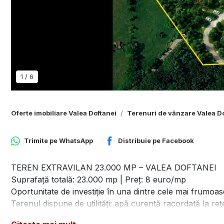
1
/
6
Oferte imobiliare Valea Doftanei
Terenuri de vânzare Valea D
Trimite pe
WhatsApp
Distribuie pe
Facebook
TEREN EXTRAVILAN 23.000 MP – VALEA DOFTANEI
Suprafață totală: 23.000 mp | Preț: 8 euro/mp
Oportunitate de investiție în una dintre cele mai frumo
Terenul dispune de utilități: apă curentă racordată la re
Accesul se face de pe drumul principal asfaltat (DN spre