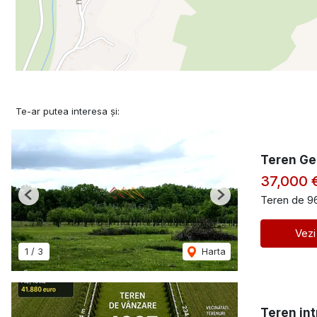
Te-ar putea interesa și:
Teren Gen
37,000 
Teren de 9
Previous
Next
Vezi
1
/
3
Harta
Teren in