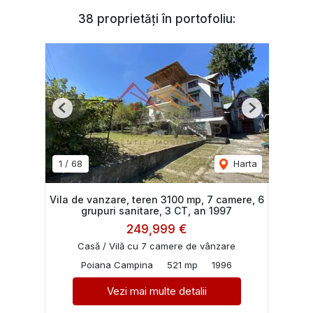
38 proprietăți în portofoliu:
Previous
Next
1
/
68
Harta
Vila de vanzare, teren 3100 mp, 7 camere, 6
grupuri sanitare, 3 CT, an 1997
249,999 €
Casă / Vilă cu 7 camere de vânzare
Poiana Campina
521 mp
1996
Vezi mai multe detalii