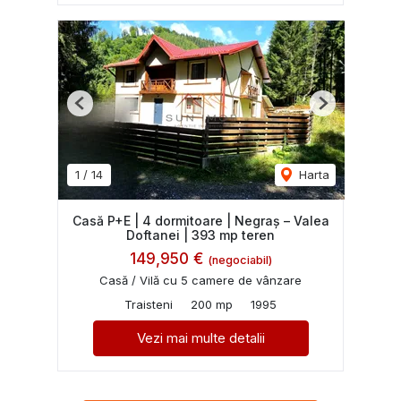
Previous
Next
1
/
14
Harta
Casă P+E | 4 dormitoare | Negraș – Valea
Doftanei | 393 mp teren
149,950 €
(negociabil)
Casă / Vilă cu 5 camere de vânzare
Traisteni
200 mp
1995
Vezi mai multe detalii