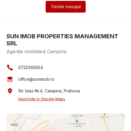
Trimite mesajul
SUN IMOB PROPERTIES MANAGEMENT
SRL
Agenție imobiliară Campina
0722265654
office@sunimob.ro
Str. Islaz Nr.4, Campina, Prahova
Deschide în Google Maps