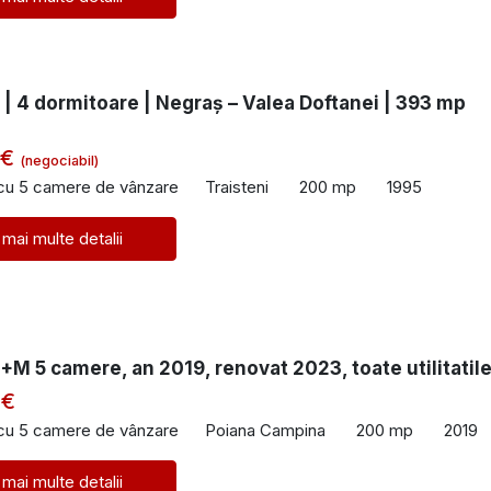
| 4 dormitoare | Negraș – Valea Doftanei | 393 mp
 €
(negociabil)
 cu 5 camere de vânzare
Traisteni
200 mp
1995
 mai multe detalii
M 5 camere, an 2019, renovat 2023, toate utilitatil
 €
 cu 5 camere de vânzare
Poiana Campina
200 mp
2019
 mai multe detalii