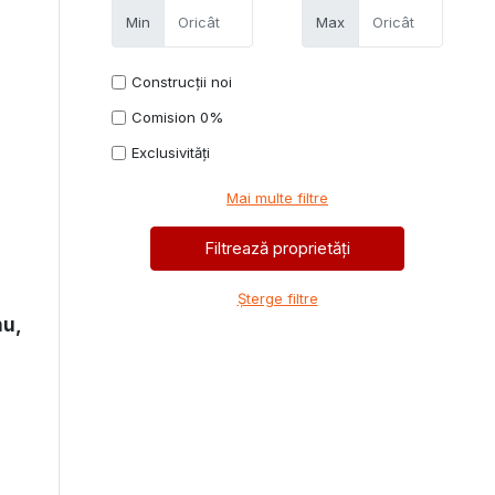
Min
Max
Construcții noi
Comision 0%
Exclusivități
Mai multe filtre
Șterge filtre
nu,