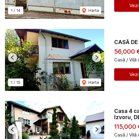
Vezi
1
/
14
Harta
CASĂ DE 
56,000 
Casă / Vilă
Previous
Next
Vezi
1
/
15
Harta
Casa 4 ca
Izvoru, D
115,000 
Previous
Next
Casă / Vilă