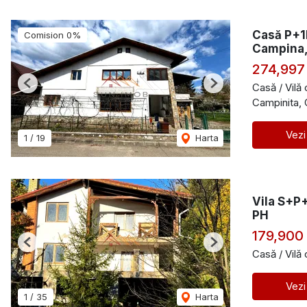
Casă P+1
Comision 0%
Campina,
274,997
Casă / Vilă
Previous
Next
Campinita,
Vezi
1
/
19
Harta
Vila S+P+
PH
179,900
Previous
Next
Casă / Vilă
Vezi
1
/
35
Harta