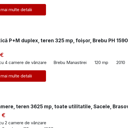
 mai multe detalii
tică P+M duplex, teren 325 mp, foișor, Brebu PH 159
 €
 cu 4 camere de vânzare
Brebu Manastirei
120 mp
2010
 mai multe detalii
mere, teren 3625 mp, toate utilitatile, Sacele, Braso
 €
 cu 2 camere de vânzare