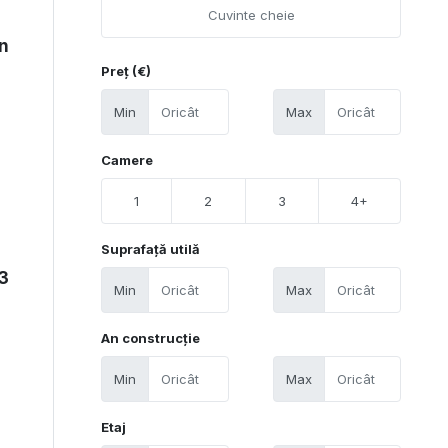
en
Preț (€)
Min
Max
Camere
1
2
3
4+
Suprafață utilă
 3
Min
Max
An construcție
Min
Max
Etaj