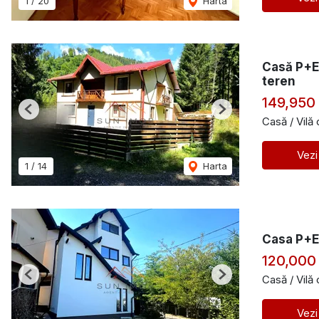
1
/
20
Harta
Casă P+E 
teren
149,950
Previous
Next
Casă / Vilă
Vezi
1
/
14
Harta
Casa P+E+
120,000
Casă / Vilă
Previous
Next
Vezi