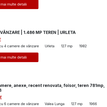
 mai multe detalii
VÂNZARE | 1.486 MP TEREN | URLETA
€
 cu 4 camere de vânzare
Urleta
127 mp
1982
 mai multe detalii
mere, anexe, recent renovata, foisor, teren 781mp,
B
€
 cu 6 camere de vânzare
Valea Lunga
127 mp
1966