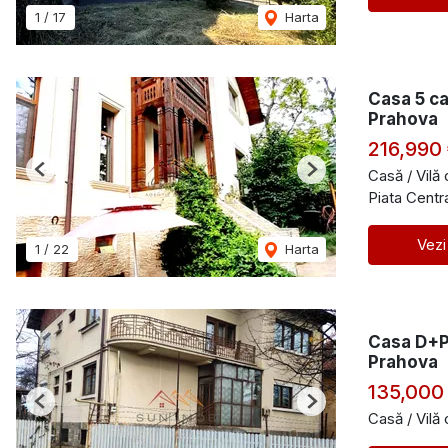
1
/
17
Harta
Casa 5 c
Prahova
216,990
Casă / Vilă
Previous
Next
Piata Centr
Vezi
1
/
22
Harta
Casa D+P
Prahova
135,000
Previous
Next
Casă / Vilă