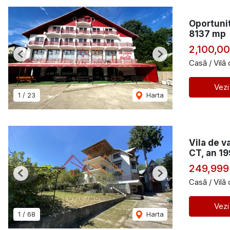
Oportunit
8137 mp
2,100,0
Previous
Next
Casă / Vilă
Vezi
1
/
23
Harta
Vila de v
CT, an 1
249,999
Previous
Next
Casă / Vilă
Vezi
1
/
68
Harta