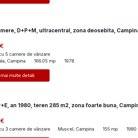
amere, D+P+M, ultracentral, zona deosebita, Campin
 €
 cu 5 camere de vânzare
ala, Campina
166.05 mp
1978
 mai multe detalii
+E, an 1980, teren 285 m2, zona foarte buna, Campi
 €
 cu 3 camere de vânzare
Muscel, Campina
155 mp
1980