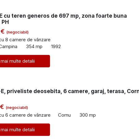
E cu teren generos de 697 mp, zona foarte buna
 PH
 €
(negociabil)
 cu 8 camere de vânzare
 Campina
354 mp
1992
 mai multe detalii
E, priveliste deosebita, 6 camere, garaj, terasa, Cor
 €
(negociabil)
 cu 6 camere de vânzare
Cornu
300 mp
 mai multe detalii