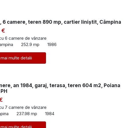
 6 camere, teren 890 mp, cartier liniștit, Câmpina
 €
 cu 6 camere de vânzare
Campina
252.9 mp
1986
 mai multe detalii
mere, an 1984, garaj, terasa, teren 604 m2, Poiana
,PH
€
 cu 7 camere de vânzare
pina
237.98 mp
1984
 mai multe detalii