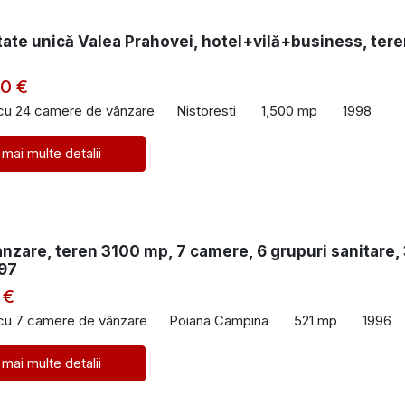
ate unică Valea Prahovei, hotel+vilă+business, ter
00 €
 cu 24 camere de vânzare
Nistoresti
1,500 mp
1998
 mai multe detalii
anzare, teren 3100 mp, 7 camere, 6 grupuri sanitare,
997
 €
 cu 7 camere de vânzare
Poiana Campina
521 mp
1996
 mai multe detalii