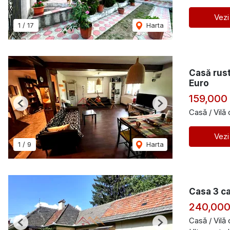
Vezi
1
/
17
Harta
Casă rus
Euro
159,000
Previous
Next
Casă / Vilă
Vezi
1
/
9
Harta
Casa 3 ca
240,000
Casă / Vilă
Previous
Next