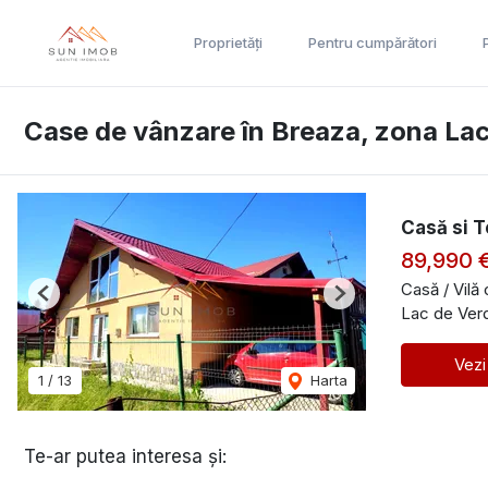
Proprietăți
Pentru cumpărători
Case de vânzare în Breaza, zona La
Casă si T
89,990 
Casă / Vilă
Previous
Next
Lac de Ver
Vezi
1
/
13
Harta
Te-ar putea interesa și: