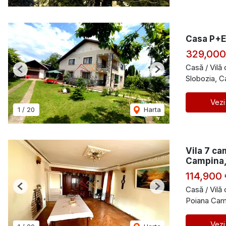
Casa P+E,
329,000
Casă / Vilă
Previous
Next
Slobozia, 
Vezi
1
/
20
Harta
Vila 7 ca
Campina
114,900 
Casă / Vilă
Previous
Next
Poiana Cam
Vezi