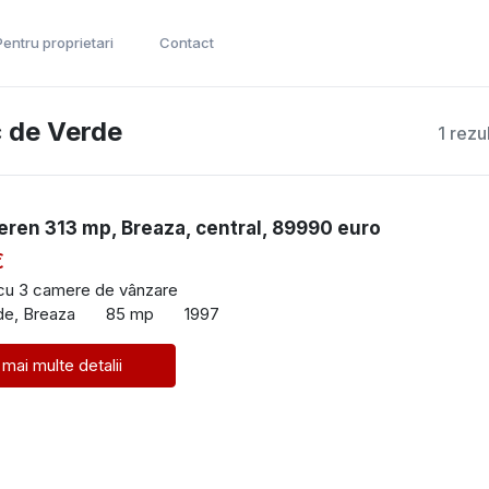
Pentru proprietari
Contact
c de Verde
1 rezu
eren 313 mp, Breaza, central, 89990 euro
€
 cu 3 camere de vânzare
de, Breaza
85 mp
1997
 mai multe detalii