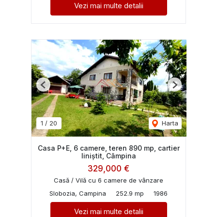
Vezi mai multe detalii
Previous
Next
1
/
20
Harta
Casa P+E, 6 camere, teren 890 mp, cartier
liniștit, Câmpina
329,000 €
Casă / Vilă cu 6 camere de vânzare
Slobozia, Campina
252.9 mp
1986
Vezi mai multe detalii