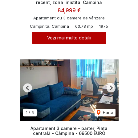
recent, zona linistita, Campina
84,999 €
Apartament cu 3 camere de vânzare
Campinita, Campina
63.78 mp
1975
Vezi mai multe detalii
Previous
Next
1
/
5
Harta
Apartament 3 camere - parter, Piața
centrală - Câmpina - 69500 EURO