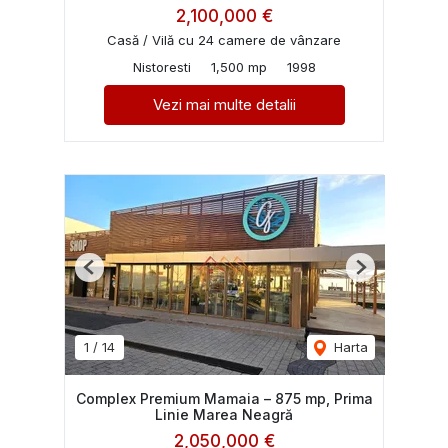
2,100,000 €
Casă / Vilă cu 24 camere de vânzare
Nistoresti
1,500 mp
1998
Vezi mai multe detalii
Previous
Next
1
/
14
Harta
Complex Premium Mamaia – 875 mp, Prima
Linie Marea Neagră
2,050,000 €