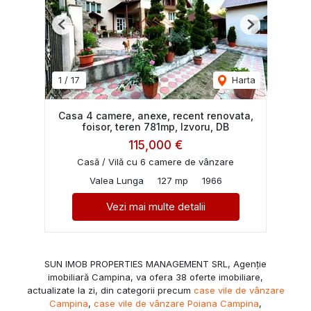
Previous
Next
1
/
17
Harta
Casa 4 camere, anexe, recent renovata,
foisor, teren 781mp, Izvoru, DB
115,000 €
Casă / Vilă cu 6 camere de vânzare
Valea Lunga
127 mp
1966
Vezi mai multe detalii
SUN IMOB PROPERTIES MANAGEMENT SRL, Agenție
imobiliară Campina, va ofera 38 oferte imobiliare,
actualizate la zi, din categorii precum
case vile de vânzare
Campina
,
case vile de vânzare Poiana Campina
,