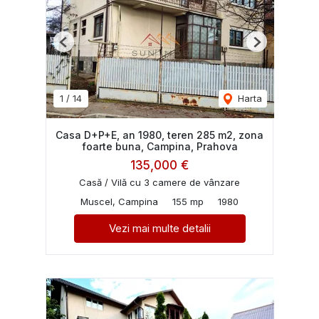
Previous
Next
1
/
14
Harta
Casa D+P+E, an 1980, teren 285 m2, zona
foarte buna, Campina, Prahova
135,000 €
Casă / Vilă cu 3 camere de vânzare
Muscel, Campina
155 mp
1980
Vezi mai multe detalii