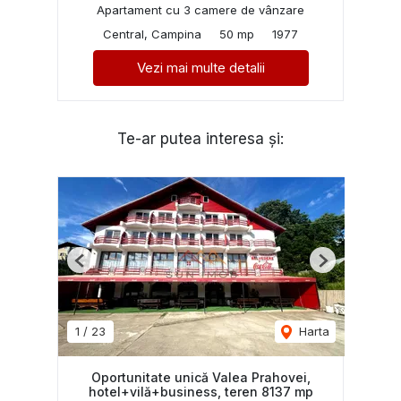
Apartament cu 3 camere de vânzare
Central, Campina
50 mp
1977
Vezi mai multe detalii
Te-ar putea interesa și:
Previous
Next
1
/
23
Harta
Oportunitate unică Valea Prahovei,
hotel+vilă+business, teren 8137 mp