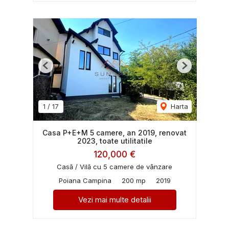
Previous
Next
1
/
17
Harta
Casa P+E+M 5 camere, an 2019, renovat
2023, toate utilitatile
120,000 €
Casă / Vilă cu 5 camere de vânzare
Poiana Campina
200 mp
2019
Vezi mai multe detalii