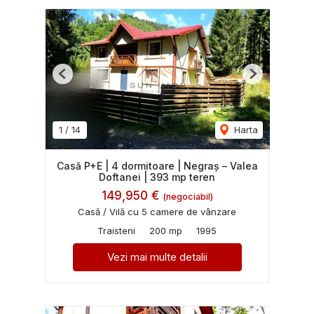
Previous
Next
1
/
14
Harta
Casă P+E | 4 dormitoare | Negraș – Valea
Doftanei | 393 mp teren
149,950 €
(negociabil)
Casă / Vilă cu 5 camere de vânzare
Traisteni
200 mp
1995
Vezi mai multe detalii