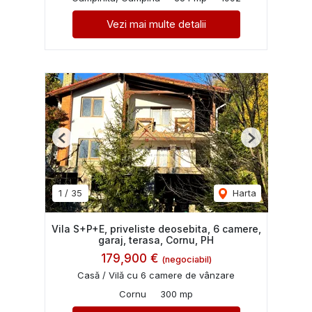
Vezi mai multe detalii
Previous
Next
1
/
35
Harta
Vila S+P+E, priveliste deosebita, 6 camere,
garaj, terasa, Cornu, PH
179,900 €
(negociabil)
Casă / Vilă cu 6 camere de vânzare
Cornu
300 mp