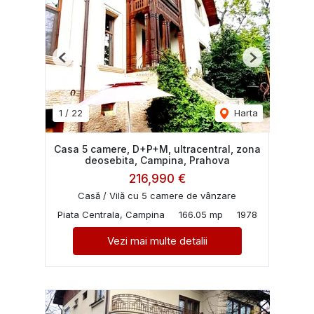
Previous
Next
1
/
22
Harta
Casa 5 camere, D+P+M, ultracentral, zona
deosebita, Campina, Prahova
216,990 €
Casă / Vilă cu 5 camere de vânzare
Piata Centrala, Campina
166.05 mp
1978
Vezi mai multe detalii