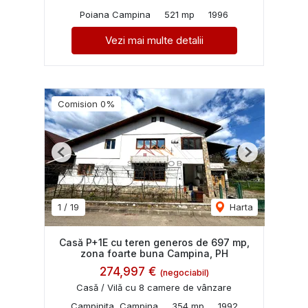
Poiana Campina
521 mp
1996
Vezi mai multe detalii
Comision 0%
Previous
Next
1
/
19
Harta
Casă P+1E cu teren generos de 697 mp,
zona foarte buna Campina, PH
274,997 €
(negociabil)
Casă / Vilă cu 8 camere de vânzare
Campinita, Campina
354 mp
1992