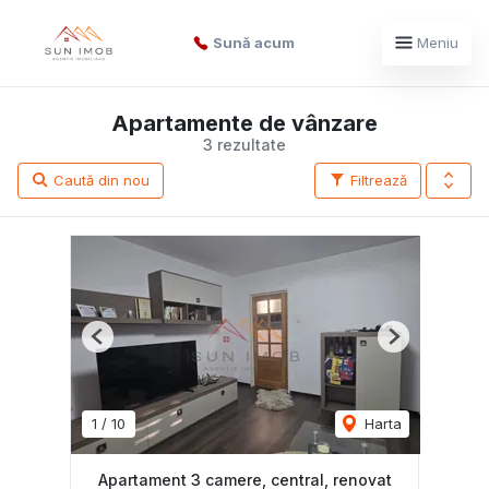
Sună acum
Meniu
Apartamente de vânzare
3 rezultate
Caută din nou
Filtrează
Previous
Next
1
/
10
Harta
Apartament 3 camere, central, renovat